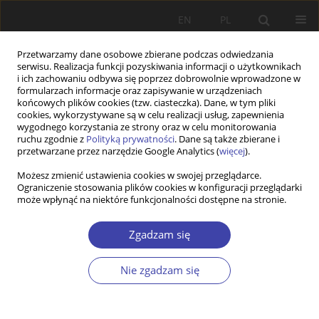
EN
PL
Przetwarzamy dane osobowe zbierane podczas odwiedzania
serwisu. Realizacja funkcji pozyskiwania informacji o użytkownikach
i ich zachowaniu odbywa się poprzez dobrowolnie wprowadzone w
formularzach informacje oraz zapisywanie w urządzeniach
końcowych plików cookies (tzw. ciasteczka). Dane, w tym pliki
cookies, wykorzystywane są w celu realizacji usług, zapewnienia
Autor
Katarzyna Ornacka
wygodnego korzystania ze strony oraz w celu monitorowania
ruchu zgodnie z
Polityką prywatności
. Dane są także zbierane i
przetwarzane przez narzędzie Google Analytics (
więcej
).
RECENZJA
Możesz zmienić ustawienia cookies w swojej przeglądarce.
„Zeszyty Pracy Socjalnej"
Ograniczenie stosowania plików cookies w konfiguracji przeglądarki
może wpłynąć na niektóre funkcjonalności dostępne na stronie.
Katarzyna Ornacka
Problemy Polityki Społecznej 2000;2:205-213
Zgadzam się
Statystyki
Artykuł
(PDF)
Nie zgadzam się
STUDIA