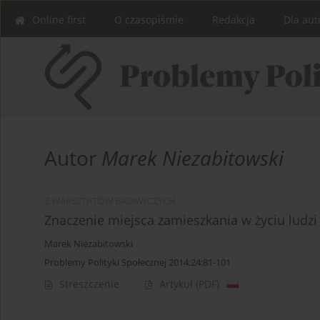
Online first
O czasopiśmie
Redakcja
Dla aut
Autor
Marek Niezabitowski
Z WARSZTATÓW BADAWCZYCH
Znaczenie miejsca zamieszkania w życiu ludzi 
Marek Niezabitowski
Problemy Polityki Społecznej 2014;24:81-101
Streszczenie
Artykuł
(PDF)