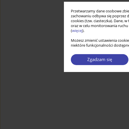
Przetwarzamy dane osobowe zbiera
zachowaniu odbywa się poprzez d
cookies (tzw. ciasteczka). Dane, w
oraz w celu monitorowania ruchu
(
więcej
).
Możesz zmienić ustawienia cookie
niektóre funkcjonalności dostępne
Zgadzam się