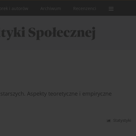
orek i autorów
Archiwum
Recenzenci
starszych. Aspekty teoretyczne i empiryczne
Statystyki