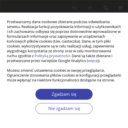
EN
PL
Przetwarzamy dane osobowe zbierane podczas odwiedzania
serwisu. Realizacja funkcji pozyskiwania informacji o użytkownikach
i ich zachowaniu odbywa się poprzez dobrowolnie wprowadzone w
formularzach informacje oraz zapisywanie w urządzeniach
końcowych plików cookies (tzw. ciasteczka). Dane, w tym pliki
cookies, wykorzystywane są w celu realizacji usług, zapewnienia
Autor
Witold Nieduński
wygodnego korzystania ze strony oraz w celu monitorowania
ruchu zgodnie z
Polityką prywatności
. Dane są także zbierane i
przetwarzane przez narzędzie Google Analytics (
więcej
).
STUDIA
Możesz zmienić ustawienia cookies w swojej przeglądarce.
Ograniczenie stosowania plików cookies w konfiguracji przeglądarki
Restytucja kapitalizmu w Polsce w oczach
może wpłynąć na niektóre funkcjonalności dostępne na stronie.
polityka społecznego
Witold Nieduński
Zgadzam się
Problemy Polityki Społecznej 2000;2:9-23
Statystyki
Nie zgadzam się
Streszczenie
Artykuł
(PDF)