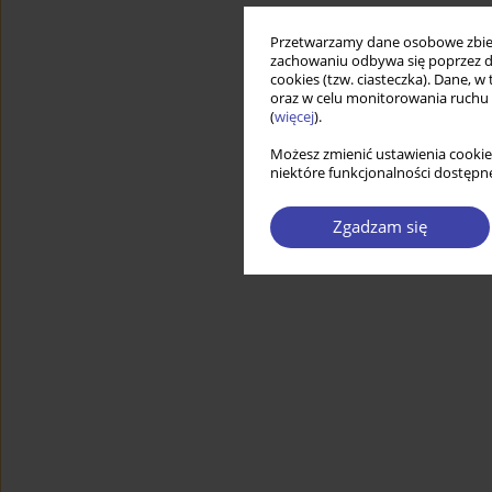
Przetwarzamy dane osobowe zbiera
zachowaniu odbywa się poprzez d
cookies (tzw. ciasteczka). Dane, w
oraz w celu monitorowania ruchu
(
więcej
).
Możesz zmienić ustawienia cookie
niektóre funkcjonalności dostępne
Zgadzam się