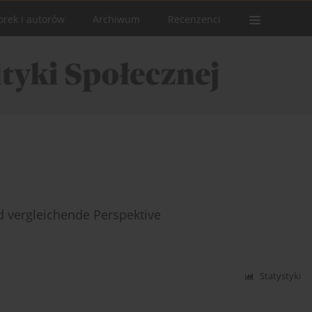
orek i autorów
Archiwum
Recenzenci
d vergleichende Perspektive
Statystyki