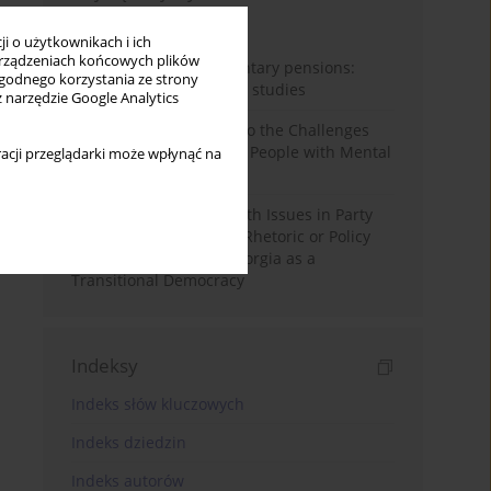
Miesiąc
Rok
i o użytkownikach i ich
rządzeniach końcowych plików
Auto-enrolment in voluntary pensions:
wygodnego korzystania ze strony
Comparative OECD case studies
z narzędzie Google Analytics
Bibliometric Insights into the Challenges
and Needs of Homeless People with Mental
acji przeglądarki może wpłynąć na
Disorders
The Politicisation of Youth Issues in Party
Programmes: Symbolic Rhetoric or Policy
Priority? The Case of Georgia as a
Transitional Democracy
Indeksy
Indeks słów kluczowych
Indeks dziedzin
Indeks autorów