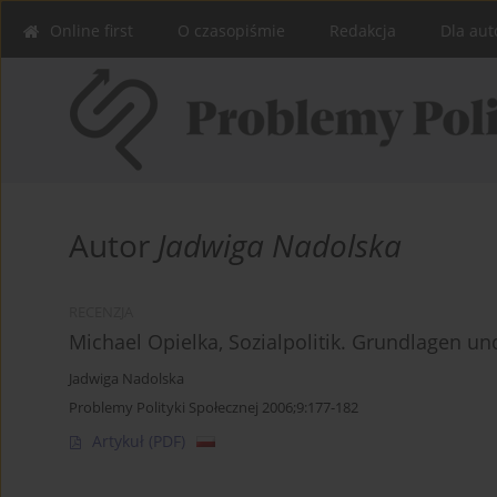
Online first
O czasopiśmie
Redakcja
Dla aut
Autor
Jadwiga Nadolska
RECENZJA
Michael Opielka, Sozialpolitik. Grundlagen un
Jadwiga Nadolska
Problemy Polityki Społecznej 2006;9:177-182
Artykuł
(PDF)