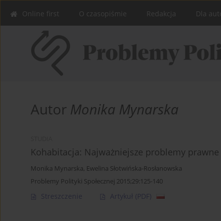
Online first
O czasopiśmie
Redakcja
Dla aut
Autor
Monika Mynarska
STUDIA
Kohabitacja: Najważniejsze problemy prawne 
Monika Mynarska
,
Ewelina Słotwińska-Rosłanowska
Problemy Polityki Społecznej 2015;29:125-140
Streszczenie
Artykuł
(PDF)