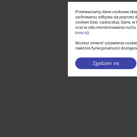
Przetwarzamy dane osobowe zbiera
zachowaniu odbywa się poprzez d
cookies (tzw. ciasteczka). Dane, w
oraz w celu monitorowania ruchu
(
więcej
).
Możesz zmienić ustawienia cookie
niektóre funkcjonalności dostępne
Zgadzam się