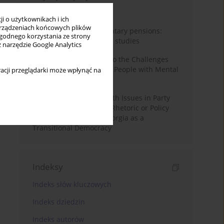
Miesiąc
Rok
i o użytkownikach i ich
rządzeniach końcowych plików
Auto-enrolment in voluntary pensions:
wygodnego korzystania ze strony
Comparative OECD case studies
z narzędzie Google Analytics
Bibliometric Insights into the Challenges
and Needs of Homeless People with Mental
acji przeglądarki może wpłynąć na
Disorders
The Politicisation of Youth Issues in Party
Programmes: Symbolic Rhetoric or Policy
Priority? The Case of Georgia as a
Transitional Democracy
Indeksy
Indeks słów kluczowych
Indeks dziedzin
Indeks autorów