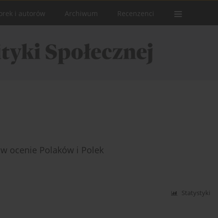
orek i autorów
Archiwum
Recenzenci
w ocenie Polaków i Polek
Statystyki