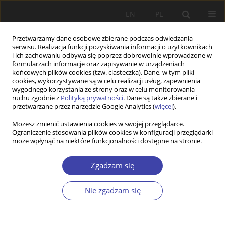
EN
PL
Przetwarzamy dane osobowe zbierane podczas odwiedzania
serwisu. Realizacja funkcji pozyskiwania informacji o użytkownikach
i ich zachowaniu odbywa się poprzez dobrowolnie wprowadzone w
formularzach informacje oraz zapisywanie w urządzeniach
końcowych plików cookies (tzw. ciasteczka). Dane, w tym pliki
cookies, wykorzystywane są w celu realizacji usług, zapewnienia
Autor
Rafał Muster
wygodnego korzystania ze strony oraz w celu monitorowania
ruchu zgodnie z
Polityką prywatności
. Dane są także zbierane i
przetwarzane przez narzędzie Google Analytics (
więcej
).
PRACA ORYGINALNA
Możesz zmienić ustawienia cookies w swojej przeglądarce.
Employees’ poverty: Poland in comparison to
Ograniczenie stosowania plików cookies w konfiguracji przeglądarki
other EU countries
może wpłynąć na niektóre funkcjonalności dostępne na stronie.
Rafał Muster
Zgadzam się
Problemy Polityki Społecznej 2021;53:26-53
DOI
:
https://doi.org/10.31971/pps/142005
Nie zgadzam się
Statystyki
Streszczenie
Artykuł
(PDF)