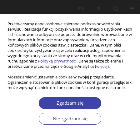
EN
PL
Przetwarzamy dane osobowe zbierane podczas odwiedzania
serwisu. Realizacja funkcji pozyskiwania informacji o użytkownikach
i ich zachowaniu odbywa się poprzez dobrowolnie wprowadzone w
formularzach informacje oraz zapisywanie w urządzeniach
końcowych plików cookies (tzw. ciasteczka). Dane, w tym pliki
cookies, wykorzystywane są w celu realizacji usług, zapewnienia
Autor
Miriam Martinkovičová
wygodnego korzystania ze strony oraz w celu monitorowania
ruchu zgodnie z
Polityką prywatności
. Dane są także zbierane i
przetwarzane przez narzędzie Google Analytics (
więcej
).
Z WARSZTATÓW BADAWCZYCH
Możesz zmienić ustawienia cookies w swojej przeglądarce.
Ograniczenie stosowania plików cookies w konfiguracji przeglądarki
Aktywne starzenie się w Słowacji
może wpłynąć na niektóre funkcjonalności dostępne na stronie.
Alena Kaščáková
,
Miriam Martinkovičová
Problemy Polityki Społecznej 2019;45:47-67
Zgadzam się
DOI
:
https://doi.org/10.31971/16401808.45.2.2019.3
Statystyki
Nie zgadzam się
Streszczenie
Artykuł
(PDF)