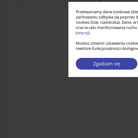
Przetwarzamy dane osobowe zbiera
zachowaniu odbywa się poprzez d
cookies (tzw. ciasteczka). Dane, w
oraz w celu monitorowania ruchu
(
więcej
).
Możesz zmienić ustawienia cookie
niektóre funkcjonalności dostępne
Zgadzam się