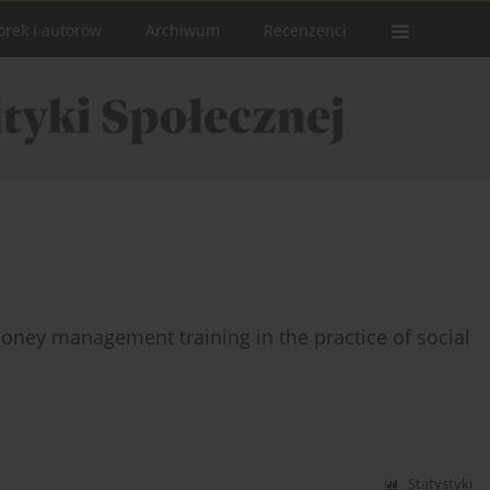
orek i autorów
Archiwum
Recenzenci
ney management training in the practice of social
Statystyki