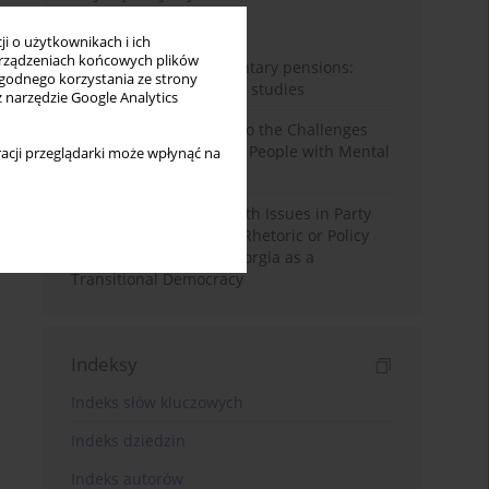
Miesiąc
Rok
i o użytkownikach i ich
rządzeniach końcowych plików
Auto-enrolment in voluntary pensions:
wygodnego korzystania ze strony
Comparative OECD case studies
z narzędzie Google Analytics
Bibliometric Insights into the Challenges
and Needs of Homeless People with Mental
acji przeglądarki może wpłynąć na
Disorders
The Politicisation of Youth Issues in Party
Programmes: Symbolic Rhetoric or Policy
Priority? The Case of Georgia as a
Transitional Democracy
Indeksy
Indeks słów kluczowych
Indeks dziedzin
Indeks autorów