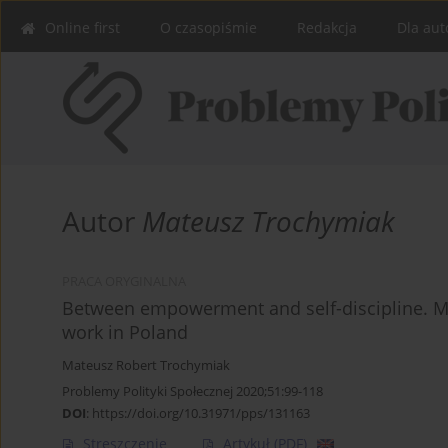
Online first
O czasopiśmie
Redakcja
Dla aut
Autor
Mateusz Trochymiak
PRACA ORYGINALNA
Between empowerment and self-discipline. Mo
work in Poland
Mateusz Robert Trochymiak
Problemy Polityki Społecznej 2020;51:99-118
DOI
:
https://doi.org/10.31971/pps/131163
Streszczenie
Artykuł
(PDF)