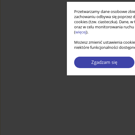
Przetwarzamy dane osobowe zbiera
zachowaniu odbywa się poprzez d
cookies (tzw. ciasteczka). Dane, w
oraz w celu monitorowania ruchu
(
więcej
).
Możesz zmienić ustawienia cookie
niektóre funkcjonalności dostępne
Zgadzam się