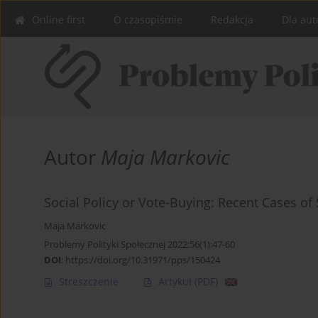
Online first
O czasopiśmie
Redakcja
Dla aut
Autor
Maja Markovic
Social Policy or Vote-Buying: Recent Cases o
Maja Markovic
Problemy Polityki Społecznej 2022;56(1):47-60
DOI
:
https://doi.org/10.31971/pps/150424
Streszczenie
Artykuł
(PDF)