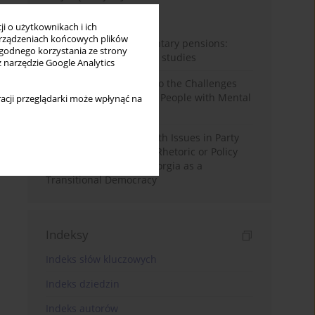
Miesiąc
Rok
i o użytkownikach i ich
rządzeniach końcowych plików
Auto-enrolment in voluntary pensions:
wygodnego korzystania ze strony
Comparative OECD case studies
z narzędzie Google Analytics
Bibliometric Insights into the Challenges
and Needs of Homeless People with Mental
acji przeglądarki może wpłynąć na
Disorders
The Politicisation of Youth Issues in Party
Programmes: Symbolic Rhetoric or Policy
Priority? The Case of Georgia as a
Transitional Democracy
Indeksy
Indeks słów kluczowych
Indeks dziedzin
Indeks autorów