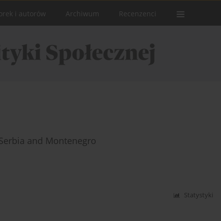
orek i autorów
Archiwum
Recenzenci
f Serbia and Montenegro
Statystyki