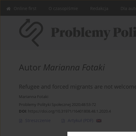
Online first
O czasopiśmie
Redakcja
Dla aut
Autor
Marianna Fotaki
Refugee and forced migrants are not welcome 
Marianna Fotaki
Problemy Polityki Społecznej 2020;48:53-72
DOI
:
https://doi.org/10.31971/16401808.48.1.2020.4
Streszczenie
Artykuł
(PDF)