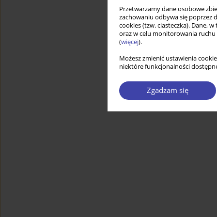
Przetwarzamy dane osobowe zbiera
zachowaniu odbywa się poprzez d
cookies (tzw. ciasteczka). Dane, w
oraz w celu monitorowania ruchu
(
więcej
).
Możesz zmienić ustawienia cookie
niektóre funkcjonalności dostępne
Zgadzam się