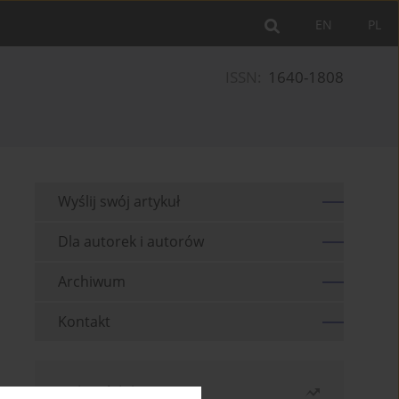
EN
PL
ISSN:
1640-1808
Wyślij swój artykuł
Dla autorek i autorów
Archiwum
Kontakt
Najczęściej czytane