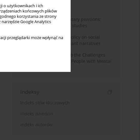
i o użytkownikach i ich
Miesiąc
Rok
rządzeniach końcowych plików
wygodnego korzystania ze strony
Auto-enrolment in voluntary pensions:
z narzędzie Google Analytics
Comparative OECD case studies
Delegitimizing climate policy on social
acji przeglądarki może wpłynąć na
media platforms: Dominant narratives
Bibliometric Insights into the Challenges
and Needs of Homeless People with Mental
Disorders
Indeksy
Indeks słów kluczowych
Indeks dziedzin
Indeks autorów