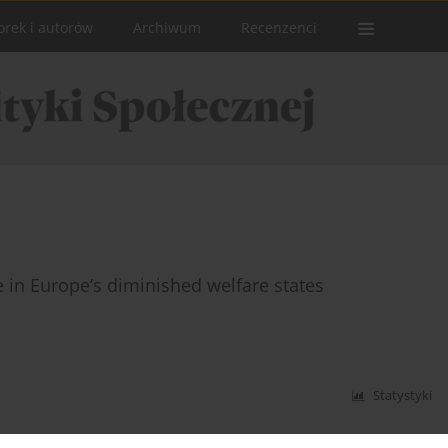
orek i autorów
Archiwum
Recenzenci
in Europe’s diminished welfare states
Statystyki