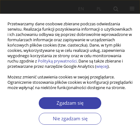
EN
PL
Przetwarzamy dane osobowe zbierane podczas odwiedzania
serwisu. Realizacja funkcji pozyskiwania informacji o użytkownikach
i ich zachowaniu odbywa się poprzez dobrowolnie wprowadzone w
formularzach informacje oraz zapisywanie w urządzeniach
końcowych plików cookies (tzw. ciasteczka). Dane, w tym pliki
cookies, wykorzystywane są w celu realizacji usług, zapewnienia
Autor
Edyta Marcinkiewicz
wygodnego korzystania ze strony oraz w celu monitorowania
ruchu zgodnie z
Polityką prywatności
. Dane są także zbierane i
przetwarzane przez narzędzie Google Analytics (
więcej
).
STUDIA
Możesz zmienić ustawienia cookies w swojej przeglądarce.
Ograniczenie stosowania plików cookies w konfiguracji przeglądarki
Do we need voluntary pension schemes? The
może wpłynąć na niektóre funkcjonalności dostępne na stronie.
role of voluntariness in a pension system
Edyta Marcinkiewicz
Zgadzam się
Problemy Polityki Społecznej 2016;33:71-85
Statystyki
Nie zgadzam się
Streszczenie
Artykuł
(PDF)