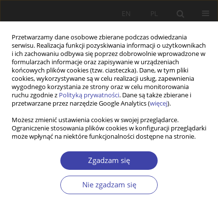
EN
PL
Przetwarzamy dane osobowe zbierane podczas odwiedzania
serwisu. Realizacja funkcji pozyskiwania informacji o użytkownikach
i ich zachowaniu odbywa się poprzez dobrowolnie wprowadzone w
formularzach informacje oraz zapisywanie w urządzeniach
końcowych plików cookies (tzw. ciasteczka). Dane, w tym pliki
cookies, wykorzystywane są w celu realizacji usług, zapewnienia
Autor
Marcin Bartkowiak
wygodnego korzystania ze strony oraz w celu monitorowania
ruchu zgodnie z
Polityką prywatności
. Dane są także zbierane i
przetwarzane przez narzędzie Google Analytics (
więcej
).
Minimum pension as the instrument for
Możesz zmienić ustawienia cookies w swojej przeglądarce.
Ograniczenie stosowania plików cookies w konfiguracji przeglądarki
protection of old people against poverty in
może wpłynąć na niektóre funkcjonalności dostępne na stronie.
Poland
Joanna Ratajczak
,
Marcin Bartkowiak
Zgadzam się
Problemy Polityki Społecznej 2021;53:54-73
DOI
:
https://doi.org/10.31971/pps/137911
Nie zgadzam się
Statystyki
Streszczenie
Artykuł
(PDF)