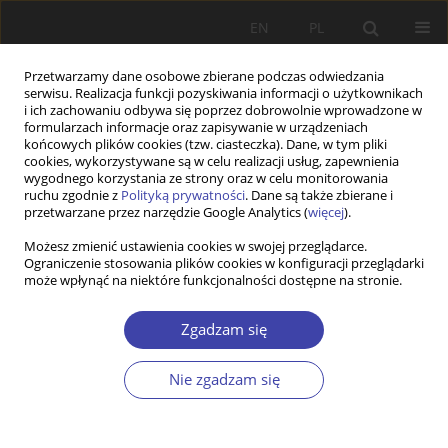
EN
PL
Przetwarzamy dane osobowe zbierane podczas odwiedzania
serwisu. Realizacja funkcji pozyskiwania informacji o użytkownikach
i ich zachowaniu odbywa się poprzez dobrowolnie wprowadzone w
formularzach informacje oraz zapisywanie w urządzeniach
końcowych plików cookies (tzw. ciasteczka). Dane, w tym pliki
cookies, wykorzystywane są w celu realizacji usług, zapewnienia
Autor
Mária Murray Svidroňová
wygodnego korzystania ze strony oraz w celu monitorowania
ruchu zgodnie z
Polityką prywatności
. Dane są także zbierane i
przetwarzane przez narzędzie Google Analytics (
więcej
).
PRACA ORYGINALNA
Możesz zmienić ustawienia cookies w swojej przeglądarce.
Ograniczenie stosowania plików cookies w konfiguracji przeglądarki
Civil society in Slovakia: current state and
może wpłynąć na niektóre funkcjonalności dostępne na stronie.
challenges
Mária Murray Svidroňová
Zgadzam się
Problemy Polityki Społecznej 2020;50:43-60
DOI
:
https://doi.org/10.31971/16401808.50.3.2020.3
Nie zgadzam się
Statystyki
Streszczenie
Artykuł
(PDF)