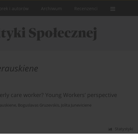
orek i autorów
Archiwum
Recenzenci
erauskiene
rly care worker? Young Workers’ perspective
auskiene
,
Boguslavas Gruzevskis
,
Jolita Juneviciene
Statystyki