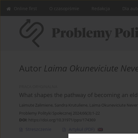
Online first
O czasopiśmie
Redakcja
Dla aut
Autor
Laima Okuneviciute Nev
PRACA ORYGINALNA
What shapes the pathway of becoming an elde
Laimute Zalimiene
,
Sandra Krutuliene
,
Laima Okuneviciute Never
Problemy Polityki Społecznej 2024;66(3):1-22
DOI
:
https://doi.org/10.31971/pps/174369
Streszczenie
Artykuł
(PDF)