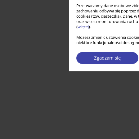
Przetwarzamy dane osobowe zbiera
zachowaniu odbywa się poprzez d
cookies (tzw. ciasteczka). Dane, w
oraz w celu monitorowania ruchu
(
więcej
).
Możesz zmienić ustawienia cookie
niektóre funkcjonalności dostępne
Zgadzam się