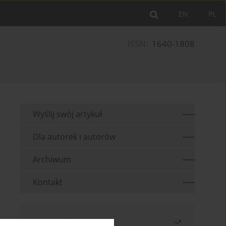
EN
PL
ISSN:
1640-1808
Wyślij swój artykuł
Dla autorek i autorów
Archiwum
Kontakt
Najczęściej czytane