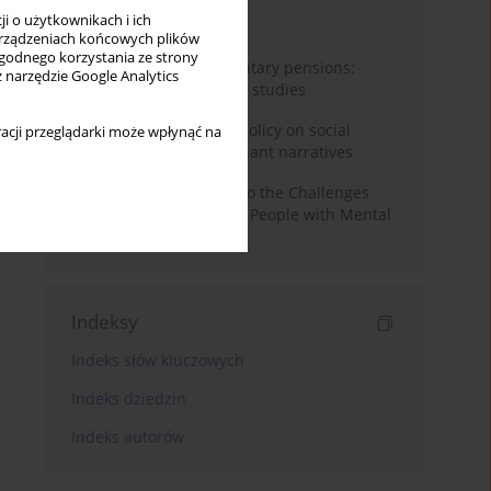
i o użytkownikach i ich
Miesiąc
Rok
rządzeniach końcowych plików
wygodnego korzystania ze strony
Auto-enrolment in voluntary pensions:
z narzędzie Google Analytics
Comparative OECD case studies
Delegitimizing climate policy on social
acji przeglądarki może wpłynąć na
media platforms: Dominant narratives
Bibliometric Insights into the Challenges
and Needs of Homeless People with Mental
Disorders
Indeksy
Indeks słów kluczowych
Indeks dziedzin
Indeks autorów