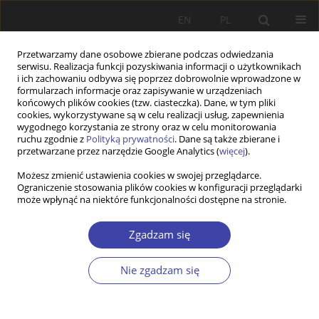
EN
PL
Przetwarzamy dane osobowe zbierane podczas odwiedzania
serwisu. Realizacja funkcji pozyskiwania informacji o użytkownikach
i ich zachowaniu odbywa się poprzez dobrowolnie wprowadzone w
formularzach informacje oraz zapisywanie w urządzeniach
końcowych plików cookies (tzw. ciasteczka). Dane, w tym pliki
cookies, wykorzystywane są w celu realizacji usług, zapewnienia
Autor
Krzysztof Frysztacki
wygodnego korzystania ze strony oraz w celu monitorowania
ruchu zgodnie z
Polityką prywatności
. Dane są także zbierane i
przetwarzane przez narzędzie Google Analytics (
więcej
).
INNE
Możesz zmienić ustawienia cookies w swojej przeglądarce.
Od redaktorów numeru tematycznego:
Ograniczenie stosowania plików cookies w konfiguracji przeglądarki
wprowadzenie — Polska socjalna okresu
może wpłynąć na niektóre funkcjonalności dostępne na stronie.
przemian
Zgadzam się
Krzysztof Frysztacki
,
Jolanta Grotowska-Leder
Problemy Polityki Społecznej 2020;51:13-17
Nie zgadzam się
Statystyki
Artykuł
(PDF)