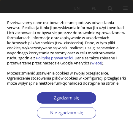
EN
PL
Przetwarzamy dane osobowe zbierane podczas odwiedzania
serwisu. Realizacja funkcji pozyskiwania informacji o użytkownikach
i ich zachowaniu odbywa się poprzez dobrowolnie wprowadzone w
formularzach informacje oraz zapisywanie w urządzeniach
końcowych plików cookies (tzw. ciasteczka). Dane, w tym pliki
cookies, wykorzystywane są w celu realizacji usług, zapewnienia
Autor
Agnieszka Kretek-Kamińska
wygodnego korzystania ze strony oraz w celu monitorowania
ruchu zgodnie z
Polityką prywatności
. Dane są także zbierane i
przetwarzane przez narzędzie Google Analytics (
więcej
).
Z WARSZTATÓW BADAWCZYCH
Możesz zmienić ustawienia cookies w swojej przeglądarce.
Ograniczenie stosowania plików cookies w konfiguracji przeglądarki
Między działaniami zrutynizowanymi a
może wpłynąć na niektóre funkcjonalności dostępne na stronie.
innowacjami społecznymi. Praktyki
funkcjonowania gminnych ośrodków pomocy
Zgadzam się
społecznej z gmin wiejskich województwa
łódzkiego
Nie zgadzam się
Katarzyna Zajda
,
Agnieszka Kretek-Kamińska
Problemy Polityki Społecznej 2018;40:107-120
Statystyki