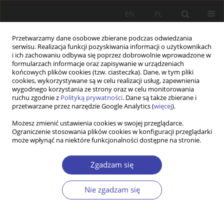
EN
PL
Przetwarzamy dane osobowe zbierane podczas odwiedzania
serwisu. Realizacja funkcji pozyskiwania informacji o użytkownikach
i ich zachowaniu odbywa się poprzez dobrowolnie wprowadzone w
formularzach informacje oraz zapisywanie w urządzeniach
końcowych plików cookies (tzw. ciasteczka). Dane, w tym pliki
cookies, wykorzystywane są w celu realizacji usług, zapewnienia
Autor
Iwona Kowalska-
wygodnego korzystania ze strony oraz w celu monitorowania
ruchu zgodnie z
Polityką prywatności
. Dane są także zbierane i
Koprowska
przetwarzane przez narzędzie Google Analytics (
więcej
).
Możesz zmienić ustawienia cookies w swojej przeglądarce.
Ograniczenie stosowania plików cookies w konfiguracji przeglądarki
Z WARSZTATÓW BADAWCZYCH
może wpłynąć na niektóre funkcjonalności dostępne na stronie.
Uwarunkowania możliwości zatrudnienia
absolwentów kierunku „zdrowie publiczne” -
Zgadzam się
badania pożądanych kompetencji
Nie zgadzam się
Iwona Kowalska-Koprowska
,
Anna Mokrzycka
Problemy Polityki Społecznej 2002;4:133-149
Statystyki