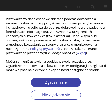
EN
PL
Przetwarzamy dane osobowe zbierane podczas odwiedzania
serwisu. Realizacja funkcji pozyskiwania informacji o użytkownikach
i ich zachowaniu odbywa się poprzez dobrowolnie wprowadzone w
formularzach informacje oraz zapisywanie w urządzeniach
końcowych plików cookies (tzw. ciasteczka). Dane, w tym pliki
cookies, wykorzystywane są w celu realizacji usług, zapewnienia
Autor
Tadeusz Kowalak
wygodnego korzystania ze strony oraz w celu monitorowania
ruchu zgodnie z
Polityką prywatności
. Dane są także zbierane i
przetwarzane przez narzędzie Google Analytics (
więcej
).
INNE
Możesz zmienić ustawienia cookies w swojej przeglądarce.
„Nonprofit Voluntary Sector Quarterly”
Ograniczenie stosowania plików cookies w konfiguracji przeglądarki
może wpłynąć na niektóre funkcjonalności dostępne na stronie.
Tadeusz Kowalak
Problemy Polityki Społecznej 1999;1:230-236
Zgadzam się
Statystyki
Artykuł
(PDF)
Nie zgadzam się
INNE