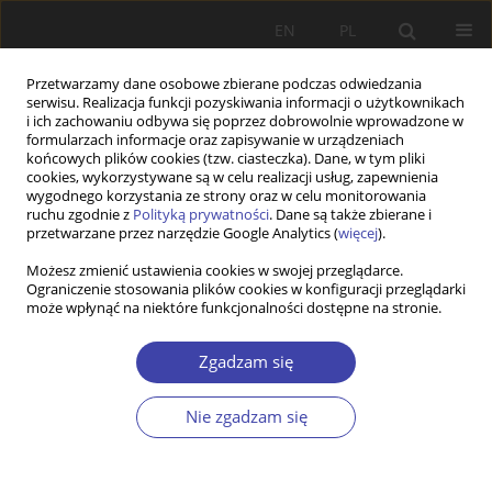
EN
PL
Przetwarzamy dane osobowe zbierane podczas odwiedzania
serwisu. Realizacja funkcji pozyskiwania informacji o użytkownikach
i ich zachowaniu odbywa się poprzez dobrowolnie wprowadzone w
formularzach informacje oraz zapisywanie w urządzeniach
końcowych plików cookies (tzw. ciasteczka). Dane, w tym pliki
cookies, wykorzystywane są w celu realizacji usług, zapewnienia
Autor
Klaudyna Szczupak
wygodnego korzystania ze strony oraz w celu monitorowania
ruchu zgodnie z
Polityką prywatności
. Dane są także zbierane i
przetwarzane przez narzędzie Google Analytics (
więcej
).
PRACA ORYGINALNA
Możesz zmienić ustawienia cookies w swojej przeglądarce.
Ograniczenie stosowania plików cookies w konfiguracji przeglądarki
Individual Experiences and Life Satisfaction of
może wpłynąć na niektóre funkcjonalności dostępne na stronie.
Informal Elderly Caregivers in Poland: A Study
Based on In-depth Interviews
Zgadzam się
Klaudyna Szczupak
Problemy Polityki Społecznej 2021;54:68-88
Nie zgadzam się
DOI
:
https://doi.org/10.31971/pps/145153
Statystyki