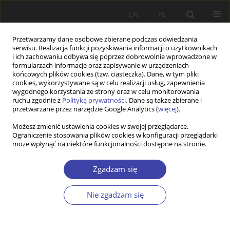
EN
PL
Przetwarzamy dane osobowe zbierane podczas odwiedzania
serwisu. Realizacja funkcji pozyskiwania informacji o użytkownikach
i ich zachowaniu odbywa się poprzez dobrowolnie wprowadzone w
formularzach informacje oraz zapisywanie w urządzeniach
końcowych plików cookies (tzw. ciasteczka). Dane, w tym pliki
cookies, wykorzystywane są w celu realizacji usług, zapewnienia
Autor
Kjetil Wathne
wygodnego korzystania ze strony oraz w celu monitorowania
ruchu zgodnie z
Polityką prywatności
. Dane są także zbierane i
przetwarzane przez narzędzie Google Analytics (
więcej
).
PRACA ORYGINALNA
Możesz zmienić ustawienia cookies w swojej przeglądarce.
Ograniczenie stosowania plików cookies w konfiguracji przeglądarki
The great divide: state vs municipality in local
może wpłynąć na niektóre funkcjonalności dostępne na stronie.
welfare administration in Norway
Kjetil Wathne
,
Sidsel Therese Natland
,
Ragnhild Hansen
Zgadzam się
Problemy Polityki Społecznej 2024;65(2):1-19
DOI
:
https://doi.org/10.31971/pps/173431
Nie zgadzam się
Statystyki
Streszczenie
Artykuł
(PDF)