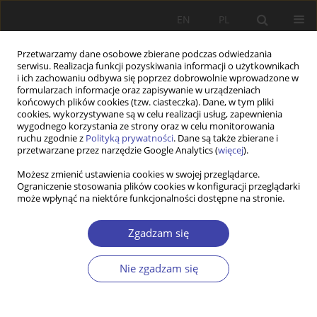
EN
PL
Przetwarzamy dane osobowe zbierane podczas odwiedzania
serwisu. Realizacja funkcji pozyskiwania informacji o użytkownikach
i ich zachowaniu odbywa się poprzez dobrowolnie wprowadzone w
formularzach informacje oraz zapisywanie w urządzeniach
końcowych plików cookies (tzw. ciasteczka). Dane, w tym pliki
cookies, wykorzystywane są w celu realizacji usług, zapewnienia
Autor
Katarzyna Ornacka
wygodnego korzystania ze strony oraz w celu monitorowania
ruchu zgodnie z
Polityką prywatności
. Dane są także zbierane i
przetwarzane przez narzędzie Google Analytics (
więcej
).
RECENZJA
Możesz zmienić ustawienia cookies w swojej przeglądarce.
„Zeszyty Pracy Socjalnej"
Ograniczenie stosowania plików cookies w konfiguracji przeglądarki
może wpłynąć na niektóre funkcjonalności dostępne na stronie.
Katarzyna Ornacka
Problemy Polityki Społecznej 2000;2:205-213
Zgadzam się
Statystyki
Artykuł
(PDF)
Nie zgadzam się
STUDIA