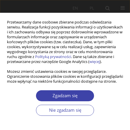
EN
PL
Przetwarzamy dane osobowe zbierane podczas odwiedzania
serwisu. Realizacja funkcji pozyskiwania informacji o użytkownikach
i ich zachowaniu odbywa się poprzez dobrowolnie wprowadzone w
formularzach informacje oraz zapisywanie w urządzeniach
końcowych plików cookies (tzw. ciasteczka). Dane, w tym pliki
cookies, wykorzystywane są w celu realizacji usług, zapewnienia
Autor
Katarzyna Suwada
wygodnego korzystania ze strony oraz w celu monitorowania
ruchu zgodnie z
Polityką prywatności
. Dane są także zbierane i
przetwarzane przez narzędzie Google Analytics (
więcej
).
Social relations of people experiencing
Możesz zmienić ustawienia cookies w swojej przeglądarce.
Ograniczenie stosowania plików cookies w konfiguracji przeglądarki
unemployment. Between support and
może wpłynąć na niektóre funkcjonalności dostępne na stronie.
stigmatisation
Katarzyna Dębska
,
Katarzyna Suwada
Zgadzam się
Problemy Polityki Społecznej 2020;48:93-107
DOI
:
https://doi.org/10.31971/16401808.48.1.2020.6
Nie zgadzam się
Statystyki
Streszczenie
Artykuł
(PDF)