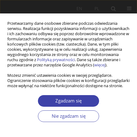
EN
PL
Przetwarzamy dane osobowe zbierane podczas odwiedzania
serwisu. Realizacja funkcji pozyskiwania informacji o użytkownikach
i ich zachowaniu odbywa się poprzez dobrowolnie wprowadzone w
formularzach informacje oraz zapisywanie w urządzeniach
końcowych plików cookies (tzw. ciasteczka). Dane, w tym pliki
cookies, wykorzystywane są w celu realizacji usług, zapewnienia
Autor
Leszek KWIECIŃSKI
wygodnego korzystania ze strony oraz w celu monitorowania
ruchu zgodnie z
Polityką prywatności
. Dane są także zbierane i
przetwarzane przez narzędzie Google Analytics (
więcej
).
Z WARSZTATÓW BADAWCZYCH
Możesz zmienić ustawienia cookies w swojej przeglądarce.
Ograniczenie stosowania plików cookies w konfiguracji przeglądarki
Kształtowanie lokalnych polityk integracji
może wpłynąć na niektóre funkcjonalności dostępne na stronie.
imigrantów — działania władz Gdańska i
Wrocławia
Zgadzam się
Patrycja Matusz-Protasiewicz
,
Leszek Kwieciński
Problemy Polityki Społecznej 2018;43:125-142
Nie zgadzam się
Statystyki
Streszczenie
Artykuł
(PDF)