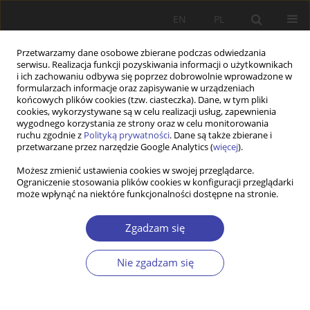
EN
PL
Przetwarzamy dane osobowe zbierane podczas odwiedzania
serwisu. Realizacja funkcji pozyskiwania informacji o użytkownikach
i ich zachowaniu odbywa się poprzez dobrowolnie wprowadzone w
formularzach informacje oraz zapisywanie w urządzeniach
końcowych plików cookies (tzw. ciasteczka). Dane, w tym pliki
cookies, wykorzystywane są w celu realizacji usług, zapewnienia
Autor
Hanna Jeanrond
wygodnego korzystania ze strony oraz w celu monitorowania
ruchu zgodnie z
Polityką prywatności
. Dane są także zbierane i
przetwarzane przez narzędzie Google Analytics (
więcej
).
STUDIA
Możesz zmienić ustawienia cookies w swojej przeglądarce.
Ograniczenie stosowania plików cookies w konfiguracji przeglądarki
New Horizons in Social Policy? Changing German
może wpłynąć na niektóre funkcjonalności dostępne na stronie.
Trade Union Influence on Social Policy Reform
Process
Zgadzam się
Michaela Schulze
,
Hanna Jeanrond
Problemy Polityki Społecznej 2015;29:67-80
Nie zgadzam się
Statystyki
Streszczenie
Artykuł
(PDF)