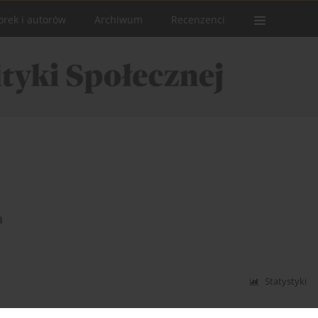
orek i autorów
Archiwum
Recenzenci
a
Statystyki