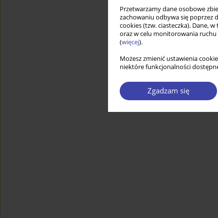
Przetwarzamy dane osobowe zbiera
zachowaniu odbywa się poprzez d
cookies (tzw. ciasteczka). Dane, w
oraz w celu monitorowania ruchu
(
więcej
).
Możesz zmienić ustawienia cookie
niektóre funkcjonalności dostępne
Zgadzam się