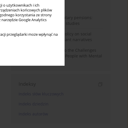
i o użytkownikach i ich
Miesiąc
Rok
rządzeniach końcowych plików
wygodnego korzystania ze strony
Auto-enrolment in voluntary pensions:
z narzędzie Google Analytics
Comparative OECD case studies
Delegitimizing climate policy on social
acji przeglądarki może wpłynąć na
media platforms: Dominant narratives
Bibliometric Insights into the Challenges
and Needs of Homeless People with Mental
Disorders
Indeksy
Indeks słów kluczowych
Indeks dziedzin
Indeks autorów