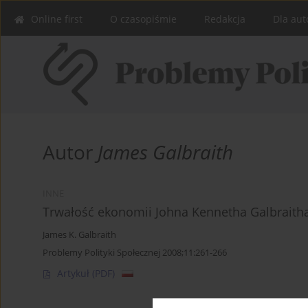
Online first
O czasopiśmie
Redakcja
Dla aut
Autor
James Galbraith
INNE
Trwałość ekonomii Johna Kennetha Galbraith
James K. Galbraith
Problemy Polityki Społecznej 2008;11:261-266
Artykuł
(PDF)