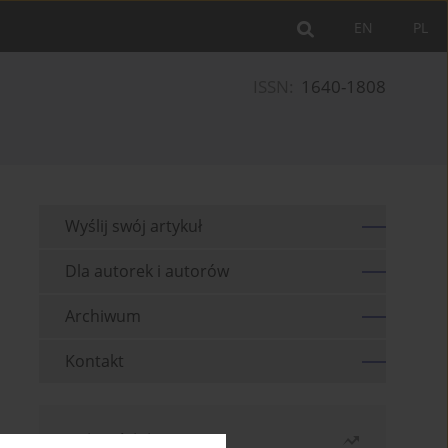
EN
PL
ISSN:
1640-1808
Wyślij swój artykuł
Dla autorek i autorów
Archiwum
Kontakt
Najczęściej czytane