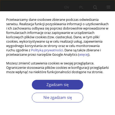
EN
PL
Przetwarzamy dane osobowe zbierane podczas odwiedzania
serwisu. Realizacja funkcji pozyskiwania informacji o użytkownikach
i ich zachowaniu odbywa się poprzez dobrowolnie wprowadzone w
formularzach informacje oraz zapisywanie w urządzeniach
końcowych plików cookies (tzw. ciasteczka). Dane, w tym pliki
cookies, wykorzystywane są w celu realizacji usług, zapewnienia
Autor
Alicja Jajko-Siwek
wygodnego korzystania ze strony oraz w celu monitorowania
ruchu zgodnie z
Polityką prywatności
. Dane są także zbierane i
przetwarzane przez narzędzie Google Analytics (
więcej
).
STUDIA
Możesz zmienić ustawienia cookies w swojej przeglądarce.
Równoległe ścieżki emerytalne – koncepcja
Ograniczenie stosowania plików cookies w konfiguracji przeglądarki
kalkulacji świadczeń dla osób z różnych typów
może wpłynąć na niektóre funkcjonalności dostępne na stronie.
gospodarstwa domowego
Zgadzam się
Alicja Jajko-Siwek
Problemy Polityki Społecznej 2015;29:35-46
Nie zgadzam się
Statystyki
Streszczenie
Artykuł
(PDF)