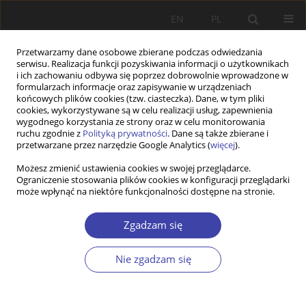
EN
PL
Przetwarzamy dane osobowe zbierane podczas odwiedzania
serwisu. Realizacja funkcji pozyskiwania informacji o użytkownikach
i ich zachowaniu odbywa się poprzez dobrowolnie wprowadzone w
formularzach informacje oraz zapisywanie w urządzeniach
końcowych plików cookies (tzw. ciasteczka). Dane, w tym pliki
cookies, wykorzystywane są w celu realizacji usług, zapewnienia
Autor
Jacek Kubera
wygodnego korzystania ze strony oraz w celu monitorowania
ruchu zgodnie z
Polityką prywatności
. Dane są także zbierane i
przetwarzane przez narzędzie Google Analytics (
więcej
).
The French paradox, or a bottom-up modification
Możesz zmienić ustawienia cookies w swojej przeglądarce.
Ograniczenie stosowania plików cookies w konfiguracji przeglądarki
of integration policy. The republican model and
może wpłynąć na niektóre funkcjonalności dostępne na stronie.
Polish immigrant organisations in France
Jacek Kubera
Zgadzam się
Problemy Polityki Społecznej 2023;63(4):1-19
DOI
:
https://doi.org/10.31971/pps/173430
Nie zgadzam się
Statystyki
Streszczenie
Artykuł
(PDF)