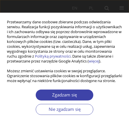
EN
PL
Przetwarzamy dane osobowe zbierane podczas odwiedzania
serwisu. Realizacja funkcji pozyskiwania informacji o użytkownikach
i ich zachowaniu odbywa się poprzez dobrowolnie wprowadzone w
formularzach informacje oraz zapisywanie w urządzeniach
końcowych plików cookies (tzw. ciasteczka). Dane, w tym pliki
cookies, wykorzystywane są w celu realizacji usług, zapewnienia
Autor
Izabela Marzec
wygodnego korzystania ze strony oraz w celu monitorowania
ruchu zgodnie z
Polityką prywatności
. Dane są także zbierane i
przetwarzane przez narzędzie Google Analytics (
więcej
).
Z WARSZTATÓW BADAWCZYCH
Możesz zmienić ustawienia cookies w swojej przeglądarce.
Ograniczenie stosowania plików cookies w konfiguracji przeglądarki
Zaangażowanie organizacyjne jako czynnik
może wpłynąć na niektóre funkcjonalności dostępne na stronie.
sukcesu zawodowego pracowników socjalnych w
województwie śląskim
Zgadzam się
Izabela Marzec
Problemy Polityki Społecznej 2014;27:129-145
Nie zgadzam się
Statystyki
Streszczenie
Artykuł
(PDF)