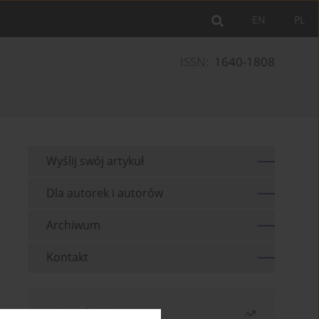
EN
PL
ISSN:
1640-1808
Wyślij swój artykuł
Dla autorek i autorów
Archiwum
Kontakt
Najczęściej czytane