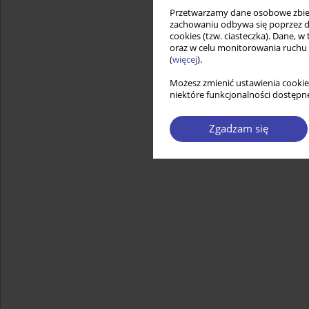
Przetwarzamy dane osobowe zbiera
zachowaniu odbywa się poprzez d
cookies (tzw. ciasteczka). Dane, w
oraz w celu monitorowania ruchu
(
więcej
).
Możesz zmienić ustawienia cookie
niektóre funkcjonalności dostępne
Zgadzam się