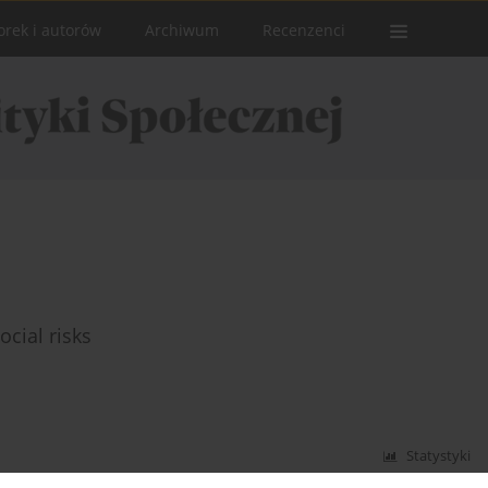
orek i autorów
Archiwum
Recenzenci
ocial risks
Statystyki