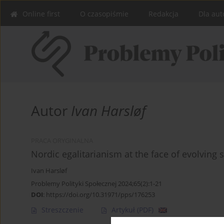
Online first
O czasopiśmie
Redakcja
Dla aut
Autor
Ivan Harsløf
PRACA ORYGINALNA
Nordic egalitarianism at the face of evolving s
Ivan Harsløf
Problemy Polityki Społecznej 2024;65(2):1-21
DOI
:
https://doi.org/10.31971/pps/176253
Streszczenie
Artykuł
(PDF)