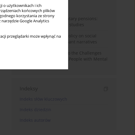
i o użytkownikach i ich
Miesiąc
Rok
rządzeniach końcowych plików
wygodnego korzystania ze strony
Auto-enrolment in voluntary pensions:
z narzędzie Google Analytics
Comparative OECD case studies
Delegitimizing climate policy on social
acji przeglądarki może wpłynąć na
media platforms: Dominant narratives
Bibliometric Insights into the Challenges
and Needs of Homeless People with Mental
Disorders
Indeksy
Indeks słów kluczowych
Indeks dziedzin
Indeks autorów