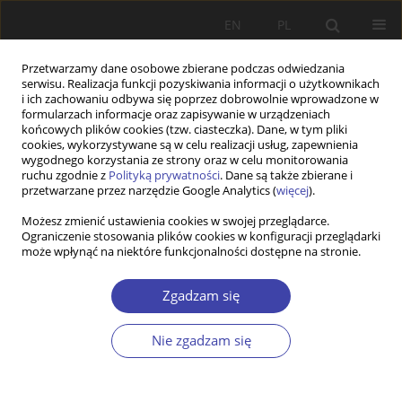
EN
PL
Przetwarzamy dane osobowe zbierane podczas odwiedzania
serwisu. Realizacja funkcji pozyskiwania informacji o użytkownikach
i ich zachowaniu odbywa się poprzez dobrowolnie wprowadzone w
formularzach informacje oraz zapisywanie w urządzeniach
końcowych plików cookies (tzw. ciasteczka). Dane, w tym pliki
cookies, wykorzystywane są w celu realizacji usług, zapewnienia
Autor
Paweł Hut
wygodnego korzystania ze strony oraz w celu monitorowania
ruchu zgodnie z
Polityką prywatności
. Dane są także zbierane i
przetwarzane przez narzędzie Google Analytics (
więcej
).
Z WARSZTATÓW BADAWCZYCH
Możesz zmienić ustawienia cookies w swojej przeglądarce.
Warunki życia i sytuacja materialna repatriantów
Ograniczenie stosowania plików cookies w konfiguracji przeglądarki
z byłego ZSRR w Polsce
może wpłynąć na niektóre funkcjonalności dostępne na stronie.
Paweł Hut
Zgadzam się
Problemy Polityki Społecznej 2001;3:115-129
Statystyki
Nie zgadzam się
Streszczenie
Artykuł
(PDF)
Z WARSZTATÓW BADAWCZYCH