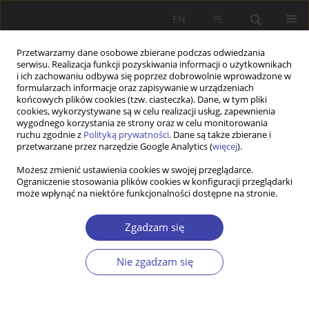
EN
PL
Przetwarzamy dane osobowe zbierane podczas odwiedzania
serwisu. Realizacja funkcji pozyskiwania informacji o użytkownikach
i ich zachowaniu odbywa się poprzez dobrowolnie wprowadzone w
formularzach informacje oraz zapisywanie w urządzeniach
końcowych plików cookies (tzw. ciasteczka). Dane, w tym pliki
cookies, wykorzystywane są w celu realizacji usług, zapewnienia
Autor
Andrzej Ferenc
wygodnego korzystania ze strony oraz w celu monitorowania
ruchu zgodnie z
Polityką prywatności
. Dane są także zbierane i
przetwarzane przez narzędzie Google Analytics (
więcej
).
PRACA ORYGINALNA
Możesz zmienić ustawienia cookies w swojej przeglądarce.
Ograniczenie stosowania plików cookies w konfiguracji przeglądarki
Defining and measuring of homelessness.
może wpłynąć na niektóre funkcjonalności dostępne na stronie.
Poland
Anna Małgorzata Burak
,
Andrzej Ferenc
Zgadzam się
Problemy Polityki Społecznej 2021;52:24-39
DOI
:
https://doi.org/10.31971/pps/135780
Nie zgadzam się
Statystyki
Streszczenie
Artykuł
(PDF)