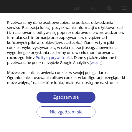
EN
PL
Przetwarzamy dane osobowe zbierane podczas odwiedzania
serwisu. Realizacja funkcji pozyskiwania informacji o użytkownikach
i ich zachowaniu odbywa się poprzez dobrowolnie wprowadzone w
formularzach informacje oraz zapisywanie w urządzeniach
końcowych plików cookies (tzw. ciasteczka). Dane, w tym pliki
cookies, wykorzystywane są w celu realizacji usług, zapewnienia
Autor
Zbigniew Ejsmont
wygodnego korzystania ze strony oraz w celu monitorowania
ruchu zgodnie z
Polityką prywatności
. Dane są także zbierane i
przetwarzane przez narzędzie Google Analytics (
więcej
).
FORUM
Możesz zmienić ustawienia cookies w swojej przeglądarce.
Ograniczenie stosowania plików cookies w konfiguracji przeglądarki
Pytania o ład społeczny: Zbigniew Ejsmont, Bliżej
może wpłynąć na niektóre funkcjonalności dostępne na stronie.
centrum czy peryferii?
Zbigniew Ejsmont
Zgadzam się
Problemy Polityki Społecznej 2004;6:48-51
Statystyki
Nie zgadzam się
Artykuł
(PDF)