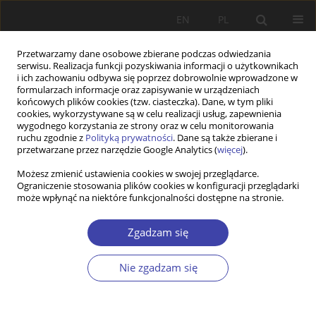
EN
PL
Przetwarzamy dane osobowe zbierane podczas odwiedzania
serwisu. Realizacja funkcji pozyskiwania informacji o użytkownikach
i ich zachowaniu odbywa się poprzez dobrowolnie wprowadzone w
formularzach informacje oraz zapisywanie w urządzeniach
końcowych plików cookies (tzw. ciasteczka). Dane, w tym pliki
cookies, wykorzystywane są w celu realizacji usług, zapewnienia
Autor
Christophe Jaccoud
wygodnego korzystania ze strony oraz w celu monitorowania
ruchu zgodnie z
Polityką prywatności
. Dane są także zbierane i
przetwarzane przez narzędzie Google Analytics (
więcej
).
STUDIA
Możesz zmienić ustawienia cookies w swojej przeglądarce.
Ograniczenie stosowania plików cookies w konfiguracji przeglądarki
Associative commitment by social investment:
może wpłynąć na niektóre funkcjonalności dostępne na stronie.
when local sports clubs reinforce the ability to
think the world
Zgadzam się
Thomas Zannin
,
Shia Manh Ly
,
Dominique Malatesta
,
Christophe
Jaccoud
Nie zgadzam się
Problemy Polityki Społecznej 2017;39:27-40
Statystyki