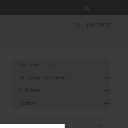
EN
PL
ISSN:
1640-1808
Wyślij swój artykuł
Dla autorek i autorów
Archiwum
Kontakt
Najczęściej czytane