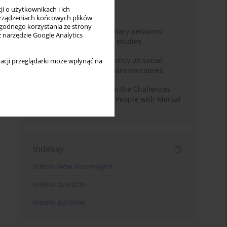
i o użytkownikach i ich
Miesiąc
Rok
rządzeniach końcowych plików
wygodnego korzystania ze strony
Auto-enrolment in voluntary pensions:
z narzędzie Google Analytics
Comparative OECD case studies
Delegitimizing climate policy on social
acji przeglądarki może wpłynąć na
media platforms: Dominant narratives
Bibliometric Insights into the Challenges
and Needs of Homeless People with Mental
Disorders
Indeksy
Indeks słów kluczowych
Indeks dziedzin
Indeks autorów