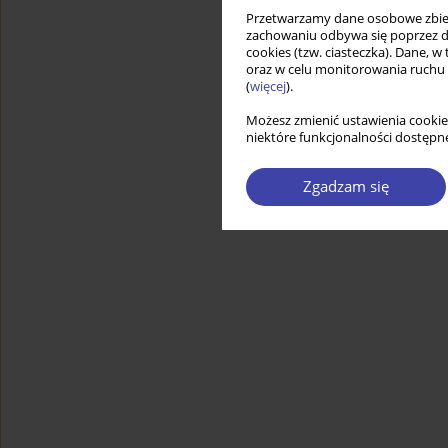
Przetwarzamy dane osobowe zbiera
zachowaniu odbywa się poprzez d
cookies (tzw. ciasteczka). Dane, w
oraz w celu monitorowania ruchu
(
więcej
).
Możesz zmienić ustawienia cookie
niektóre funkcjonalności dostępne
Zgadzam się