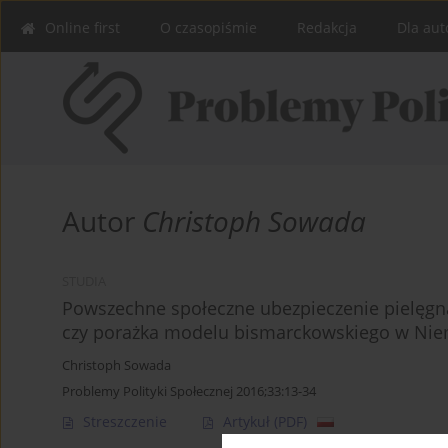
Online first
O czasopiśmie
Redakcja
Dla aut
Autor
Christoph Sowada
STUDIA
Powszechne społeczne ubezpieczenie pielęgna
czy porażka modelu bismarckowskiego w Ni
Christoph Sowada
Problemy Polityki Społecznej 2016;33:13-34
Streszczenie
Artykuł
(PDF)