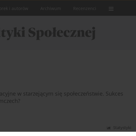
orek i autorów
Archiwum
Recenzenci
cyjne w starzejącym się społeczeństwie. Sukces
emczech?
Statystyki