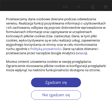
EN
PL
Przetwarzamy dane osobowe zbierane podczas odwiedzania
serwisu. Realizacja funkcji pozyskiwania informacji o użytkownikach
i ich zachowaniu odbywa się poprzez dobrowolnie wprowadzone w
formularzach informacje oraz zapisywanie w urządzeniach
końcowych plików cookies (tzw. ciasteczka). Dane, w tym pliki
cookies, wykorzystywane są w celu realizacji usług, zapewnienia
Autor
Agnieszka Chłoń-
wygodnego korzystania ze strony oraz w celu monitorowania
ruchu zgodnie z
Polityką prywatności
. Dane są także zbierane i
Domińczak
przetwarzane przez narzędzie Google Analytics (
więcej
).
Możesz zmienić ustawienia cookies w swojej przeglądarce.
Ograniczenie stosowania plików cookies w konfiguracji przeglądarki
PRACA ORYGINALNA
może wpłynąć na niektóre funkcjonalności dostępne na stronie.
Evolution of the generational distribution of
income, consumption and lifecycle deficit in
Zgadzam się
Poland between 2004 and 2016: facing the EU
convergence and demographic challenges
Nie zgadzam się
Agnieszka Chłoń-Domińczak
,
Wojciech Łątkowski
Problemy Polityki Społecznej 2021;54:7-30