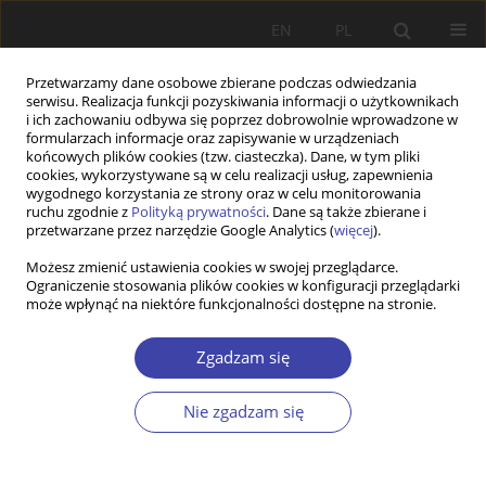
EN
PL
Przetwarzamy dane osobowe zbierane podczas odwiedzania
serwisu. Realizacja funkcji pozyskiwania informacji o użytkownikach
i ich zachowaniu odbywa się poprzez dobrowolnie wprowadzone w
formularzach informacje oraz zapisywanie w urządzeniach
końcowych plików cookies (tzw. ciasteczka). Dane, w tym pliki
cookies, wykorzystywane są w celu realizacji usług, zapewnienia
Autor
Anna Burak
wygodnego korzystania ze strony oraz w celu monitorowania
ruchu zgodnie z
Polityką prywatności
. Dane są także zbierane i
przetwarzane przez narzędzie Google Analytics (
więcej
).
PRACA ORYGINALNA
Możesz zmienić ustawienia cookies w swojej przeglądarce.
Ograniczenie stosowania plików cookies w konfiguracji przeglądarki
Defining and measuring of homelessness.
może wpłynąć na niektóre funkcjonalności dostępne na stronie.
Poland
Anna Małgorzata Burak
,
Andrzej Ferenc
Zgadzam się
Problemy Polityki Społecznej 2021;52:24-39
DOI
:
https://doi.org/10.31971/pps/135780
Nie zgadzam się
Statystyki
Streszczenie
Artykuł
(PDF)