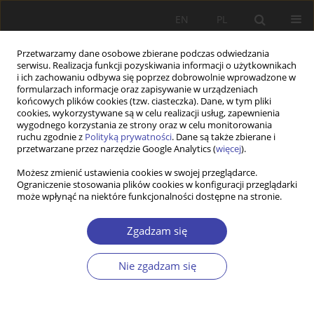
EN
PL
Przetwarzamy dane osobowe zbierane podczas odwiedzania
serwisu. Realizacja funkcji pozyskiwania informacji o użytkownikach
i ich zachowaniu odbywa się poprzez dobrowolnie wprowadzone w
formularzach informacje oraz zapisywanie w urządzeniach
końcowych plików cookies (tzw. ciasteczka). Dane, w tym pliki
cookies, wykorzystywane są w celu realizacji usług, zapewnienia
Autor
Marc Berenson
wygodnego korzystania ze strony oraz w celu monitorowania
ruchu zgodnie z
Polityką prywatności
. Dane są także zbierane i
przetwarzane przez narzędzie Google Analytics (
więcej
).
Z WARSZTATÓW BADAWCZYCH
Możesz zmienić ustawienia cookies w swojej przeglądarce.
Ograniczenie stosowania plików cookies w konfiguracji przeglądarki
Reformowanie czy wzmacnianie biurokracji
może wpłynąć na niektóre funkcjonalności dostępne na stronie.
podatkowej. Reformy w Polsce i Rosji
Marc P. Berenson
Zgadzam się
Problemy Polityki Społecznej 2011;16:93-112
Statystyki
Nie zgadzam się
Streszczenie
Artykuł
(PDF)