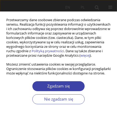
EN
PL
Przetwarzamy dane osobowe zbierane podczas odwiedzania
serwisu. Realizacja funkcji pozyskiwania informacji o użytkownikach
i ich zachowaniu odbywa się poprzez dobrowolnie wprowadzone w
formularzach informacje oraz zapisywanie w urządzeniach
końcowych plików cookies (tzw. ciasteczka). Dane, w tym pliki
cookies, wykorzystywane są w celu realizacji usług, zapewnienia
Autor
Nicholas Barr
wygodnego korzystania ze strony oraz w celu monitorowania
ruchu zgodnie z
Polityką prywatności
. Dane są także zbierane i
przetwarzane przez narzędzie Google Analytics (
więcej
).
STUDIA
Możesz zmienić ustawienia cookies w swojej przeglądarce.
Ograniczenie stosowania plików cookies w konfiguracji przeglądarki
Strategiczne kierunki rozwoju polityki społecznej
może wpłynąć na niektóre funkcjonalności dostępne na stronie.
Nicholas Barr
Problemy Polityki Społecznej 2007;10:15-22
Zgadzam się
Statystyki
Nie zgadzam się
Streszczenie
Artykuł
(PDF)
Wyślij swój artykuł