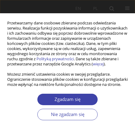
EN
PL
Przetwarzamy dane osobowe zbierane podczas odwiedzania
serwisu. Realizacja funkcji pozyskiwania informacji o użytkownikach
i ich zachowaniu odbywa się poprzez dobrowolnie wprowadzone w
formularzach informacje oraz zapisywanie w urządzeniach
końcowych plików cookies (tzw. ciasteczka). Dane, w tym pliki
cookies, wykorzystywane są w celu realizacji usług, zapewnienia
Autor
Bożena Balcerzak-
wygodnego korzystania ze strony oraz w celu monitorowania
ruchu zgodnie z
Polityką prywatności
. Dane są także zbierane i
Paradowska
przetwarzane przez narzędzie Google Analytics (
więcej
).
Możesz zmienić ustawienia cookies w swojej przeglądarce.
INNE
Ograniczenie stosowania plików cookies w konfiguracji przeglądarki
może wpłynąć na niektóre funkcjonalności dostępne na stronie.
Konferencja „Sytuacja dzieci w Polsce w okresie
przemian”
Zgadzam się
Bożena Balcerzak-Paradowska
Problemy Polityki Społecznej 1999;1:246-252
Nie zgadzam się
Statystyki
Artykuł
(PDF)