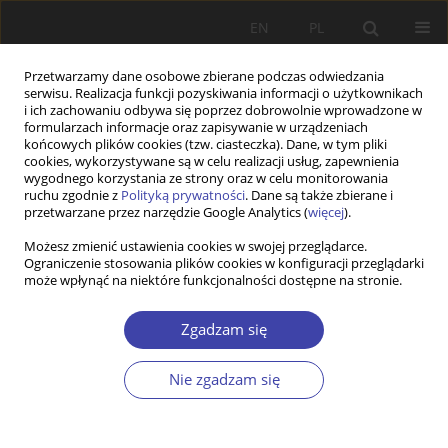
EN
PL
Przetwarzamy dane osobowe zbierane podczas odwiedzania
serwisu. Realizacja funkcji pozyskiwania informacji o użytkownikach
i ich zachowaniu odbywa się poprzez dobrowolnie wprowadzone w
formularzach informacje oraz zapisywanie w urządzeniach
końcowych plików cookies (tzw. ciasteczka). Dane, w tym pliki
cookies, wykorzystywane są w celu realizacji usług, zapewnienia
Autor
Atahan Demirkol
wygodnego korzystania ze strony oraz w celu monitorowania
ruchu zgodnie z
Polityką prywatności
. Dane są także zbierane i
przetwarzane przez narzędzie Google Analytics (
więcej
).
From “United in Exploitation” To “United in
Możesz zmienić ustawienia cookies w swojej przeglądarce.
Ograniczenie stosowania plików cookies w konfiguracji przeglądarki
Diversity”: Postcolonial Perspectives Regarding
może wpłynąć na niektóre funkcjonalności dostępne na stronie.
Europe’s Economic Migration Fluxes
Atahan Demirkol
,
Mihai Christopher Marian Radovici
Zgadzam się
Problemy Polityki Społecznej 2024;67(4):1-22
DOI
:
https://doi.org/10.31971/pps/183491
Nie zgadzam się
Statystyki
Streszczenie
Artykuł
(PDF)