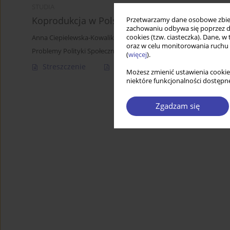
STUDIA
Koprodukcja w Polsce: od rozpoznania do ba
Przetwarzamy dane osobowe zbiera
zachowaniu odbywa się poprzez d
cookies (tzw. ciasteczka). Dane, w
Anna Ciepielewska-Kowalik
oraz w celu monitorowania ruchu
Problemy Polityki Społecznej 2018;40:51-67
(
więcej
).
Streszczenie
Artykuł
(PDF)
Możesz zmienić ustawienia cookie
niektóre funkcjonalności dostępne
Zgadzam się