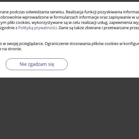
dań? Rozważania wstępne
ne podczas odwiedzania serwisu. Realizacja funkcji pozyskiwania informacj
obrowolnie wprowadzone w formularzach informacje oraz zapisywanie w u
 tym pliki cookies, wykorzystywane są w celu realizacji usług, zapewnienia 
 zgodnie z
Polityką prywatności
. Dane są także zbierane i przetwarzane prze
Statystyki
s w swojej przeglądarce. Ograniczenie stosowania plików cookies w konfigur
 na stronie.
Nie zgadzam się