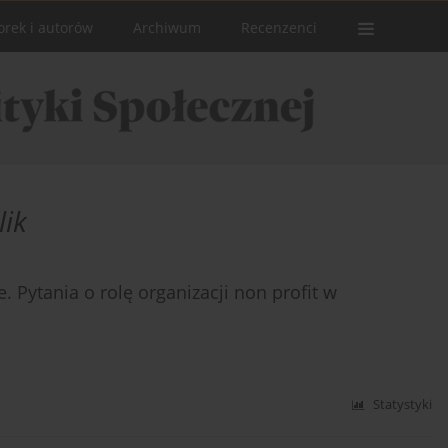
orek i autorów
Archiwum
Recenzenci
lik
e. Pytania o rolę organizacji non profit w
Statystyki