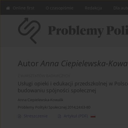
Online first
O czasopiśmie
Redakcja
Dla aut
Autor
Anna Ciepielewska-Kowa
Z WARSZTATÓW BADAWCZYCH
Usługi opieki i edukacji przedszkolnej w Polsc
budowaniu spójności społecznej
Anna Ciepielewska-Kowalik
Problemy Polityki Społecznej 2014;24:63-80
Streszczenie
Artykuł
(PDF)