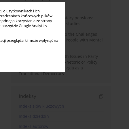
Miesiąc
Rok
i o użytkownikach i ich
rządzeniach końcowych plików
Auto-enrolment in voluntary pensions:
wygodnego korzystania ze strony
Comparative OECD case studies
z narzędzie Google Analytics
Bibliometric Insights into the Challenges
and Needs of Homeless People with Mental
acji przeglądarki może wpłynąć na
Disorders
The Politicisation of Youth Issues in Party
Programmes: Symbolic Rhetoric or Policy
Priority? The Case of Georgia as a
Transitional Democracy
Indeksy
Indeks słów kluczowych
Indeks dziedzin
Indeks autorów