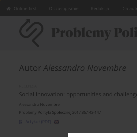
Online first
O czasopiśmie
Redakcja
Dla aut
Autor
Alessandro Novembre
RECENZJA
Social innovation: opportunities and challeng
Alessandro Novembre
Problemy Polityki Społecznej 2017;36:143-147
Artykuł
(PDF)