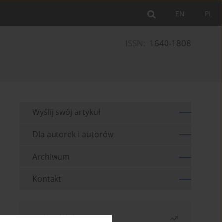
EN
PL
ISSN:
1640-1808
Wyślij swój artykuł
Dla autorek i autorów
Archiwum
Kontakt
Najczęściej czytane