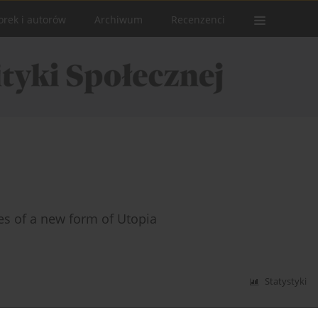
orek i autorów
Archiwum
Recenzenci
es of a new form of Utopia
Statystyki