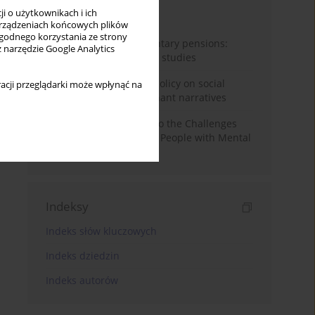
i o użytkownikach i ich
Miesiąc
Rok
rządzeniach końcowych plików
wygodnego korzystania ze strony
Auto-enrolment in voluntary pensions:
z narzędzie Google Analytics
Comparative OECD case studies
Delegitimizing climate policy on social
acji przeglądarki może wpłynąć na
media platforms: Dominant narratives
Bibliometric Insights into the Challenges
and Needs of Homeless People with Mental
Disorders
Indeksy
Indeks słów kluczowych
Indeks dziedzin
Indeks autorów