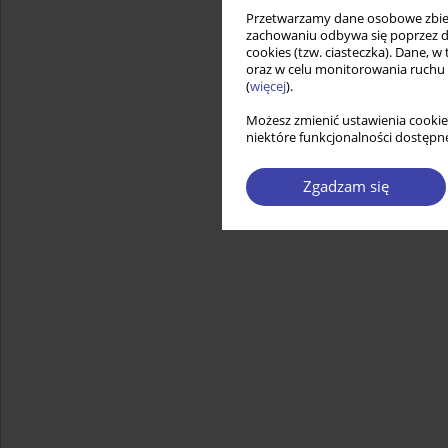
Przetwarzamy dane osobowe zbiera
zachowaniu odbywa się poprzez d
cookies (tzw. ciasteczka). Dane, w
oraz w celu monitorowania ruchu
(
więcej
).
Możesz zmienić ustawienia cookie
niektóre funkcjonalności dostępne
Zgadzam się