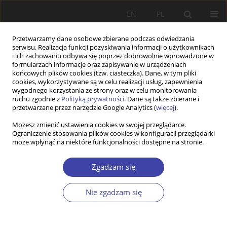
EN
PL
Przetwarzamy dane osobowe zbierane podczas odwiedzania
serwisu. Realizacja funkcji pozyskiwania informacji o użytkownikach
i ich zachowaniu odbywa się poprzez dobrowolnie wprowadzone w
formularzach informacje oraz zapisywanie w urządzeniach
końcowych plików cookies (tzw. ciasteczka). Dane, w tym pliki
cookies, wykorzystywane są w celu realizacji usług, zapewnienia
Autor
Wojciech Łątkowski
wygodnego korzystania ze strony oraz w celu monitorowania
ruchu zgodnie z
Polityką prywatności
. Dane są także zbierane i
przetwarzane przez narzędzie Google Analytics (
więcej
).
PRACA ORYGINALNA
Możesz zmienić ustawienia cookies w swojej przeglądarce.
Ograniczenie stosowania plików cookies w konfiguracji przeglądarki
Evolution of the generational distribution of
może wpłynąć na niektóre funkcjonalności dostępne na stronie.
income, consumption and lifecycle deficit in
Poland between 2004 and 2016: facing the EU
Zgadzam się
convergence and demographic challenges
Agnieszka Chłoń-Domińczak
,
Wojciech Łątkowski
Nie zgadzam się
Problemy Polityki Społecznej 2021;54:7-30
DOI
:
https://doi.org/10.31971/pps/144894
Statystyki