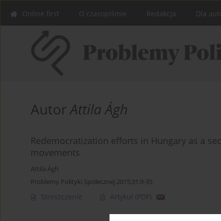
Online first
O czasopiśmie
Redakcja
Dla aut
Autor
Attila Ágh
Redemocratization efforts in Hungary as a sec
movements
Attila Ágh
Problemy Polityki Społecznej 2015;31:9-35
Streszczenie
Artykuł
(PDF)