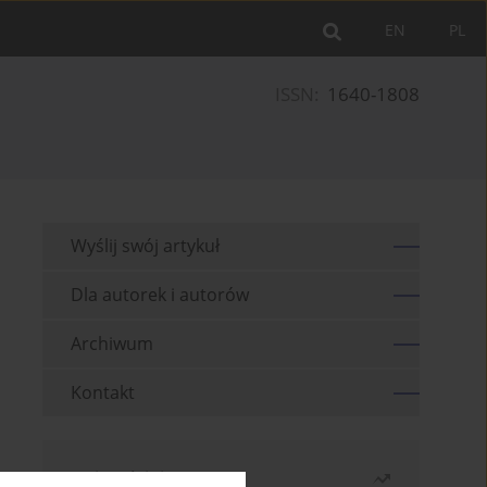
EN
PL
ISSN:
1640-1808
Wyślij swój artykuł
Dla autorek i autorów
Archiwum
Kontakt
Najczęściej czytane