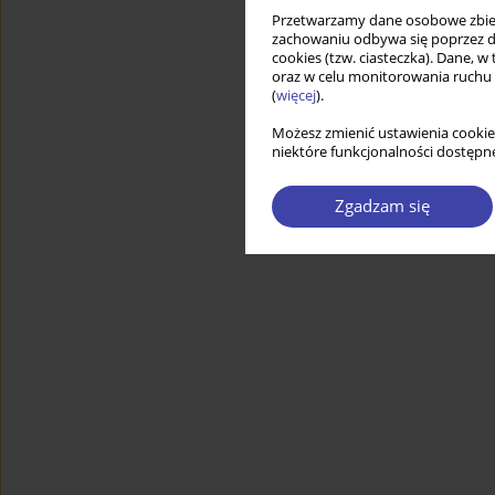
Przetwarzamy dane osobowe zbiera
zachowaniu odbywa się poprzez d
cookies (tzw. ciasteczka). Dane, w
oraz w celu monitorowania ruchu
(
więcej
).
Możesz zmienić ustawienia cookie
niektóre funkcjonalności dostępne
Zgadzam się