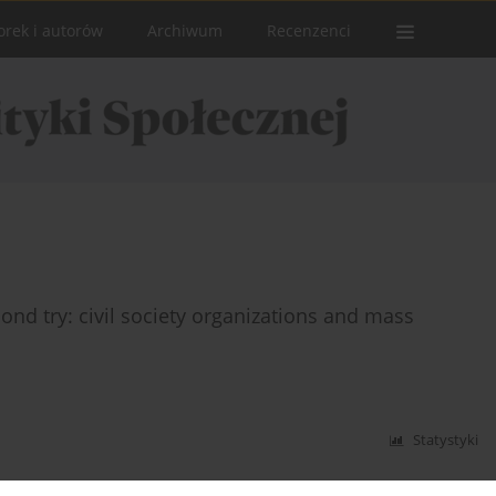
orek i autorów
Archiwum
Recenzenci
ond try: civil society organizations and mass
Statystyki