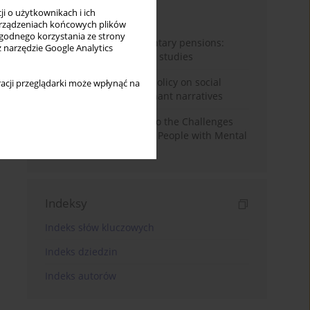
i o użytkownikach i ich
Miesiąc
Rok
rządzeniach końcowych plików
wygodnego korzystania ze strony
Auto-enrolment in voluntary pensions:
z narzędzie Google Analytics
Comparative OECD case studies
Delegitimizing climate policy on social
acji przeglądarki może wpłynąć na
media platforms: Dominant narratives
Bibliometric Insights into the Challenges
and Needs of Homeless People with Mental
Disorders
Indeksy
Indeks słów kluczowych
Indeks dziedzin
Indeks autorów