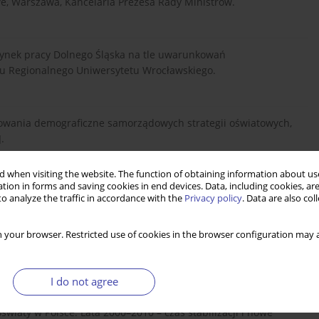
we, Warszawa, Kancelaria Prezesa Rady Ministrów.
i rynek pracy Dolnego Śląska na tle uwarunkowań
oju Regionalnego Uniwersytetu Wrocławskiego.
owania demograficzne samorządowych strategii oświatowych,
.
 when visiting the website. The function of obtaining information about use
tion in forms and saving cookies in end devices. Data, including cookies, are
awa, Ośrodek Rozwoju Edukacji.
o analyze the traffic in accordance with the
Privacy policy
. Data are also co
 your browser. Restricted use of cookies in the browser configuration may a
obecny i wyzwania na przyszłość,
I do not agree
oświaty w Polsce. Lata 2000–2010 – czas stabilizacji i nowe