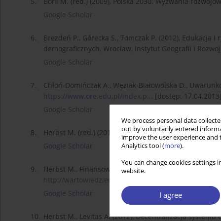
5.
Boni M. (red.) (2009), Polska 2030. Wyzwania rozwojo
Google Scholar
6.
Brezdeń P., Górecka S., Tomczak P. (2012), Edukacja 
demograficznych, Wrocław, Instytut Geografii i Rozw
Google Scholar
7.
Chłoń-Domińczak A., Węziak-Białowolska D., Uwarunk
https://www.ore.edu.pl/index.p...
[dostęp: 17.04.2013]
Google Scholar
We process personal data collected
out by voluntarily entered informa
8.
Herbst M. (red.) (2012), Finansowanie oświaty, Warsz
improve the user experience and t
Google Scholar
Analytics tool (
more
).
You can change cookies settings in
9.
Herbst M., Finansowanie przedszkoli w Polsce – stan 
website.
http://wartowiedziec.org/attac...
[dostęp: 17.01.2014].
Google Scholar
I agree
10.
Herbst M., Levitas A. (2012), Decentralizacja systemu 