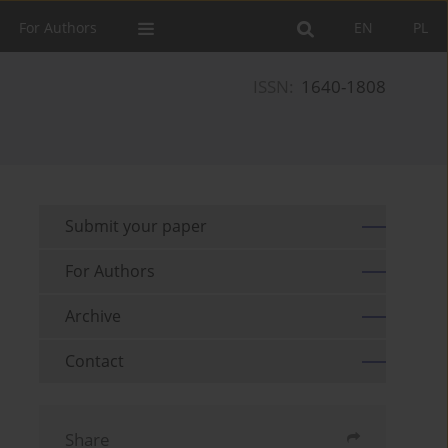
For Authors
EN
PL
ISSN:
1640-1808
Submit your paper
For Authors
Archive
Contact
Share