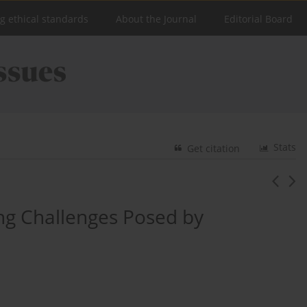
ng ethical standards
About the Journal
Editorial Board
Stats
Get citation
ing Challenges Posed by