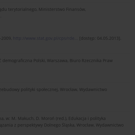
u terytorialnego, Ministerstwo Finansów,
.
9–2009,
http://www.stat.gov.pl/cps/rde...
[dostęp: 04.05.2013].
ość demograficzna Polski, Warszawa, Biuro Rzecznika Praw
rzebudowy polityki społecznej, Wrocław, Wydawnictwo
, w: M. Makuch, D. Moroń (red.), Edukacja i polityka
ązania z perspektywy Dolnego Śląska, Wrocław, Wydawnictwo