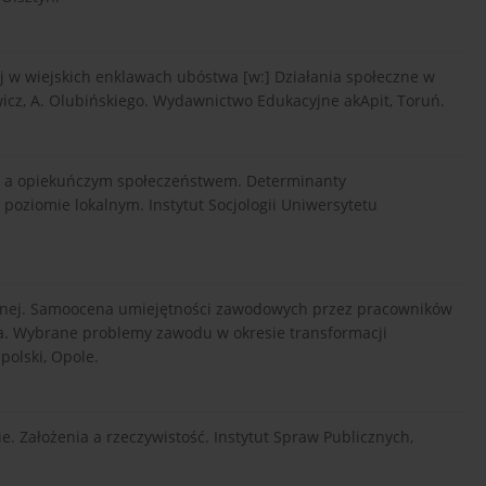
j w wiejskich enklawach ubóstwa [w:] Działania społeczne w
wicz, A. Olubińskiego. Wydawnictwo Edukacyjne akApit, Toruń.
m a opiekuńczym społeczeństwem. Determinanty
oziomie lokalnym. Instytut Socjologii Uniwersytetu
jalnej. Samoocena umiejętności zawodowych przez pracowników
sta. Wybrane problemy zawodu w okresie transformacji
polski, Opole.
cie. Założenia a rzeczywistość. Instytut Spraw Publicznych,