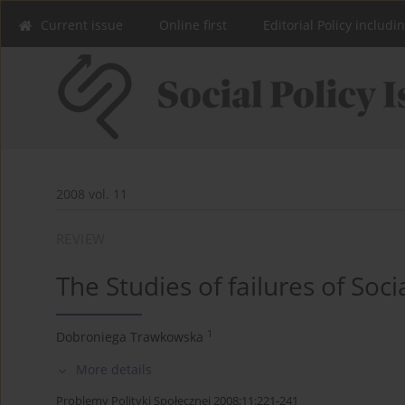
Current issue
Online first
Editorial Policy includi
2008 vol. 11
REVIEW
The Studies of failures of Soc
1
Dobroniega Trawkowska
More details
Problemy Polityki Społecznej 2008;11:221-241