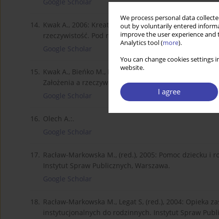
Google Scholar
We process personal data collected
14.
Kwak A., 2006: Kreatorzy procesu usamodzielnienia [w:
out by voluntarily entered informa
improve the user experience and t
rzeczywistość. Pod red. A. Kwak. Instytut Spraw Publ
Analytics tool (
more
).
Google Scholar
You can change cookies settings in
website.
15.
Kwak A., Bieńko M., Rosochacka M., Wideł E., 2006: Wn
Założenia a rzeczywistość. Pod red. A. Kwak. Instytu
I agree
Google Scholar
16.
Olech A.:.
Google Scholar
17.
Racław-Markowska M., (red.), 2005: Pomoc dziecku i 
Instytut Spraw Publicznych, Warszawa.
Google Scholar
18.
Racław-Markowska M., Legat S, (red.), 2004: Opieka z
instytucjonalnych do rodzinnych. Instytut Spraw Pub