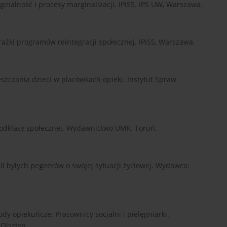
arginalność i procesy marginalizacji. IPiSS. IPS UW, Warszawa.
porażki programów reintegracji społecznej. IPiSS, Warszawa.
eszczania dzieci w placówkach opieki. Instytut Spraw
 podklasy społecznej. Wydawnictwo UMK, Toruń.
li byłych pegeerów o swojej sytuacji życiowej. Wydawca:
dy opiekuńcze. Pracownicy socjalni i pielęgniarki.
Olsztyn.