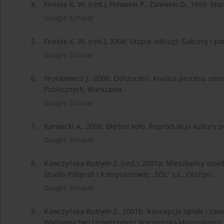
4.
Frieske K. W. (red.), Poławski P., Zalewski D., 1999: M
Google Scholar
5.
Frieske K. W. (red.), 2004: Utopie inkluzji. Sukcesy i 
Google Scholar
6.
Hrynkiewicz J., 2006: Odrzuceni. Analiza procesu umi
Publicznych, Warszawa.
Google Scholar
7.
Karwacki A., 2006: Błędne koło. Reprodukcja kultury
Google Scholar
8.
Kawczyńska-Butrym Z. (red.), 2001a: Mieszkańcy osied
Studio Poligrafi i Komputerowej „SQL” s.c., Olsztyn.
Google Scholar
9.
Kawczyńska-Butrym Z., 2001b: Koncepcje opieki i zawo
Wydawnictwo Uniwersytetu Warmińsko-Mazurskiego, 