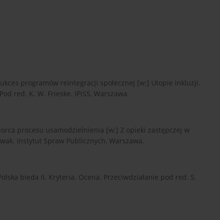
sukces programów reintegracji społecznej [w:] Utopie inkluzji.
Pod red. K. W. Frieske. IPiSS, Warszawa.
rca procesu usamodzielnienia [w:] Z opieki zastępczej w
 Kwak. Instytut Spraw Publicznych, Warszawa.
 Polska bieda II. Kryteria. Ocena. Przeciwdziałanie pod red. S.