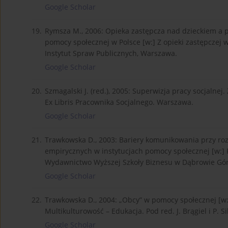
Google Scholar
19.
Rymsza M., 2006: Opieka zastępcza nad dzieckiem a p
pomocy społecznej w Polsce [w:] Z opieki zastępczej w
Instytut Spraw Publicznych, Warszawa.
Google Scholar
20.
Szmagalski J. (red.), 2005: Superwizja pracy socjalnej
Ex Libris Pracownika Socjalnego. Warszawa.
Google Scholar
21.
Trawkowska D., 2003: Bariery komunikowania przy r
empirycznych w instytucjach pomocy społecznej [w:] F
Wydawnictwo Wyższej Szkoły Biznesu w Dąbrowie Gór
Google Scholar
22.
Trawkowska D., 2004: „Obcy” w pomocy społecznej [w:]
Multikulturowość – Edukacja. Pod red. J. Brągiel i P. S
Google Scholar