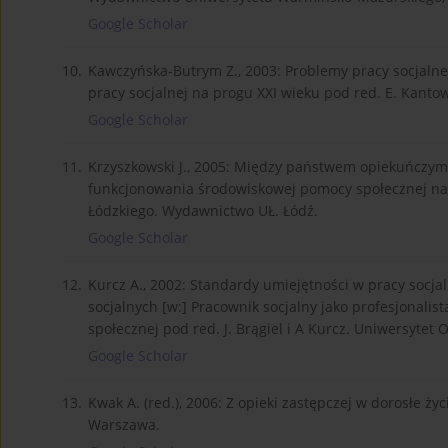
Google Scholar
10.
Kawczyńska-Butrym Z., 2003: Problemy pracy socjalne
pracy socjalnej na progu XXI wieku pod red. E. Kanto
Google Scholar
11.
Krzyszkowski J., 2005: Między państwem opiekuńczy
funkcjonowania środowiskowej pomocy społecznej na p
Łódzkiego. Wydawnictwo UŁ. Łódź.
Google Scholar
12.
Kurcz A., 2002: Standardy umiejętności w pracy soc
socjalnych [w:] Pracownik socjalny jako profesjonali
społecznej pod red. J. Brągiel i A Kurcz. Uniwersytet O
Google Scholar
13.
Kwak A. (red.), 2006: Z opieki zastępczej w dorosłe ży
Warszawa.