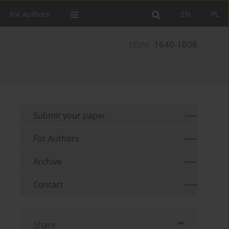
For Authors
EN
PL
ISSN:
1640-1808
Submit your paper
For Authors
Archive
Contact
Share