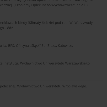
połecznej. „Problemy Opiekuńczo-Wychowawcze” nr 2 i 3.
 enklawach biedy (Klimaty łódzkie) pod red. W. Warzywody-
go, Łódź.
a. BPS. Ofi cyna „Śląsk” Sp. Z o.o., Katowice.
ka instytucji. Wydawnictwo Uniwersytetu Warszawskiego,
 społecznej. Wydawnictwo Uniwersytetu Wrocławskiego.