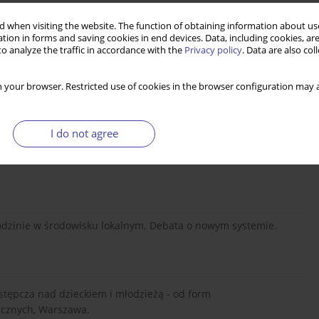
 when visiting the website. The function of obtaining information about use
] Z opieki zastępczej w dorosłe życie. Założenia a
tion in forms and saving cookies in end devices. Data, including cookies, are
o analyze the traffic in accordance with the
Privacy policy
. Data are also co
icznych, Warszawa.
 your browser. Restricted use of cookies in the browser configuration may a
ioski i rekomendacje [w:] Z opieki zastępczej w dorosłe życie.
t Spraw Publicznych, Warszawa.
I do not agree
rodzinie w środowisku lokalnym. Debata o nowym systemie.
astępcza nad dzieckiem i młodzieżą - od form
licznych, Warszawa.