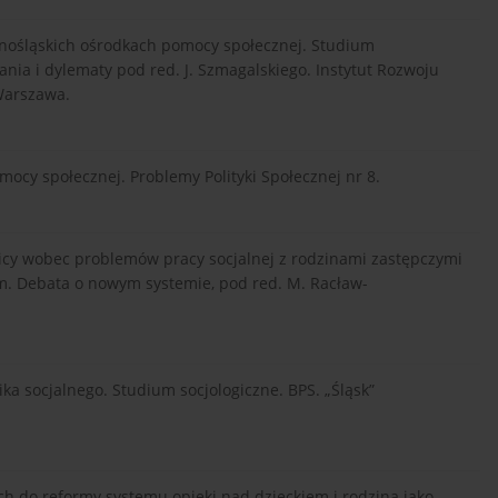
rnośląskich ośrodkach pomocy społecznej. Studium
ania i dylematy pod red. J. Szmagalskiego. Instytut Rozwoju
 Warszawa.
ocy społecznej. Problemy Polityki Społecznej nr 8.
icy wobec problemów pracy socjalnej z rodzinami zastępczymi
ym. Debata o nowym systemie, pod red. M. Racław-
a socjalnego. Studium socjologiczne. BPS. „Śląsk”
h do reformy systemu opieki nad dzieckiem i rodziną jako