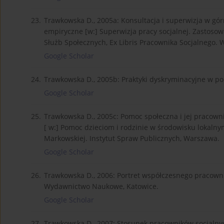
23.
Trawkowska D., 2005a: Konsultacja i superwizja w gó
empiryczne [w:] Superwizja pracy socjalnej. Zastosow
Służb Społecznych, Ex Libris Pracownika Socjalnego.
Google Scholar
24.
Trawkowska D., 2005b: Praktyki dyskryminacyjne w pom
Google Scholar
25.
Trawkowska D., 2005c: Pomoc społeczna i jej pracown
[ w:] Pomoc dzieciom i rodzinie w środowisku lokaln
Markowskiej. Instytut Spraw Publicznych, Warszawa.
Google Scholar
26.
Trawkowska D., 2006: Portret współczesnego pracownik
Wydawnictwo Naukowe, Katowice.
Google Scholar
27.
Trawkowska D., 2007: Stosunek pracowników socjalnyc