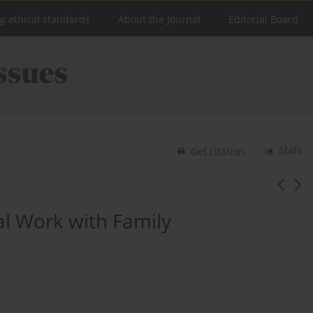
ng ethical standards
About the Journal
Editorial Board
Stats
Get citation
ial Work with Family